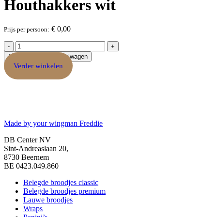
Houthakkers wit
€
0,00
Prijs per persoon:
Houthakkers
wit
Toevoegen aan winkelwagen
aantal
Verder winkelen
Made by your wingman Freddie
DB Center NV
Sint-Andreaslaan 20,
8730 Beernem
BE 0423.049.860
Belegde broodjes classic
Belegde broodjes premium
Lauwe broodjes
Wraps