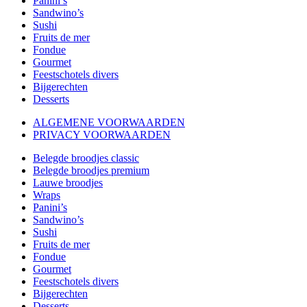
Panini’s
Sandwino’s
Sushi
Fruits de mer
Fondue
Gourmet
Feestschotels divers
Bijgerechten
Desserts
ALGEMENE VOORWAARDEN
PRIVACY VOORWAARDEN
Close
Belegde broodjes classic
Menu
Belegde broodjes premium
Lauwe broodjes
Wraps
Panini’s
Sandwino’s
Sushi
Fruits de mer
Fondue
Gourmet
Feestschotels divers
Bijgerechten
Desserts