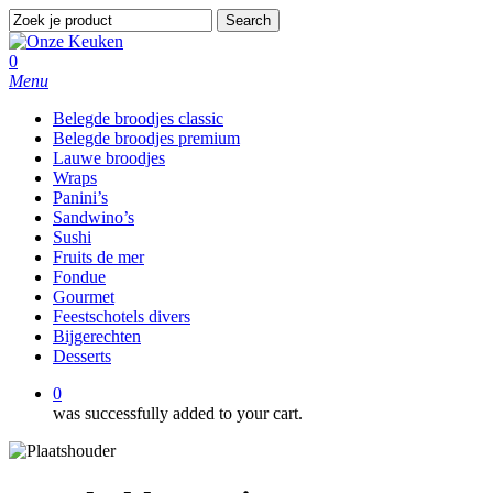
Skip
Search
to
Close
main
Search
0
content
Menu
Belegde broodjes classic
Belegde broodjes premium
Lauwe broodjes
Wraps
Panini’s
Sandwino’s
Sushi
Fruits de mer
Fondue
Gourmet
Feestschotels divers
Bijgerechten
Desserts
0
was successfully added to your cart.